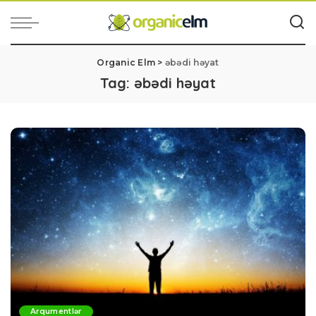
Organic Elm
>
əbədi həyat
Tag:
əbədi həyat
Arqumentlər