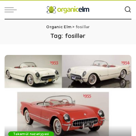
Organic Elm
>
fosillər
Tag:
fosillər
Təkamül nəzəriyyəsi