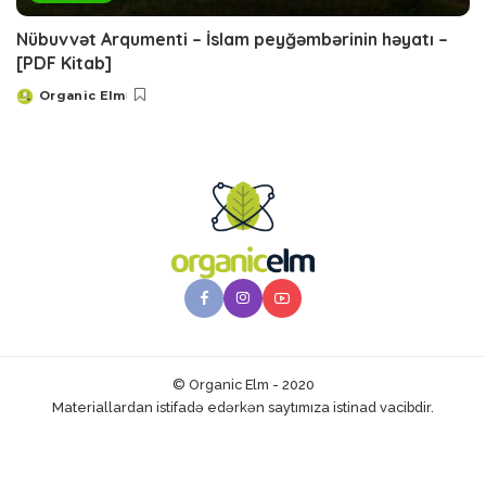
Nübuvvət Arqumenti – İslam peyğəmbərinin həyatı –
[PDF Kitab]
Organic Elm
Posted
by
© Organic Elm - 2020
Materiallardan istifadə edərkən saytımıza istinad vacibdir.