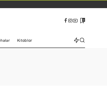
0
bhələr
Kitablar