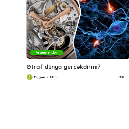
Arqumentlər
Ətraf dünya gerçəkdirmi?
Organic Elm
OXU
Posted
by