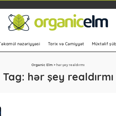
Təkamül nəzəriyyəsi
Tarix və Cəmiyyət
Müxtəlif şü
Organic Elm
>
hər şey realdırmı
Tag:
hər şey realdırmı