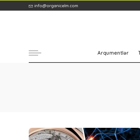
info@organicelm.com
Arqumentlər