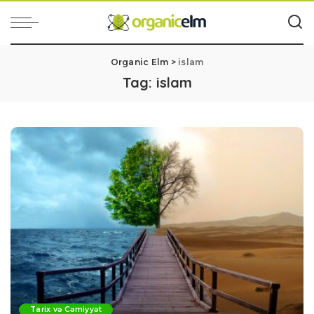
Organic Elm
>
islam
Tag:
islam
Tarix və Cəmiyyət