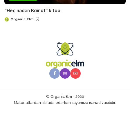
“Heç nədən Kainat” kitabı
Organic Elm
Posted
by
© Organic Elm - 2020
Materiallardan istifadə edərkən saytımıza istinad vacibdir.