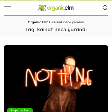
Organic Elm
>
kainat necə yarandı
Tag:
kainat necə yarandı
Arqumentlər