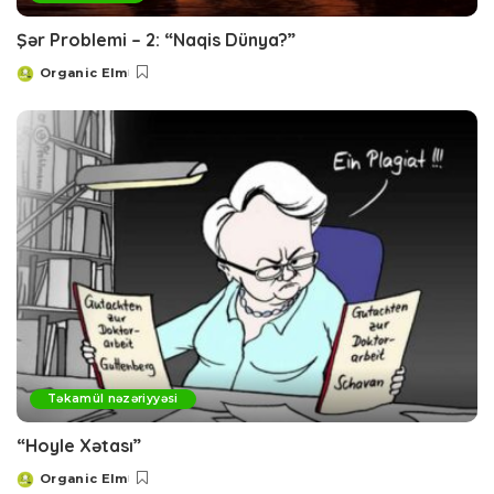
Şər Problemi – 2: “Naqis Dünya?”
Organic Elm
Posted
by
Təkamül nəzəriyyəsi
“Hoyle Xətası”
Organic Elm
Posted