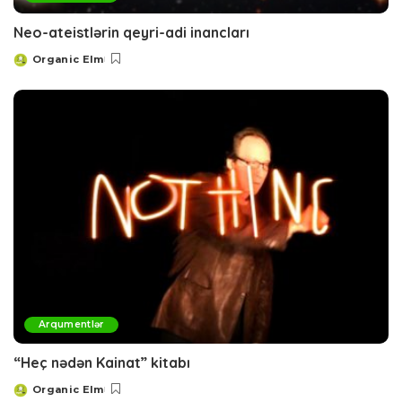
Neo-ateistlərin qeyri-adi inancları
Organic Elm
Posted
by
Arqumentlər
“Heç nədən Kainat” kitabı
Organic Elm
Posted