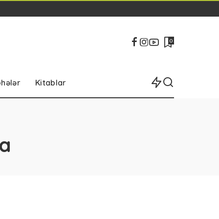
0
bhələr
Kitablar
da