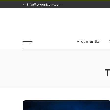
info@organicelm.com
Arqumentlər