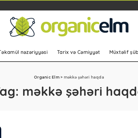
Təkamül nəzəriyyəsi
Tarix və Cəmiyyət
Müxtəlif şü
Organic Elm
>
məkkə şəhəri haqda
Tag:
məkkə şəhəri haq