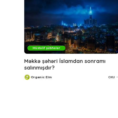
Müxtəlif şübhələr
Məkkə şəhəri İslamdan sonramı
salınmışdır?
Organic Elm
OXU
Posted
by