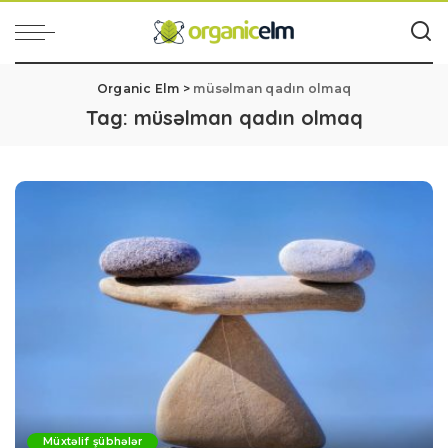
Organic Elm
>
müsəlman qadın olmaq
Tag:
müsəlman qadın olmaq
Müxtəlif şübhələr