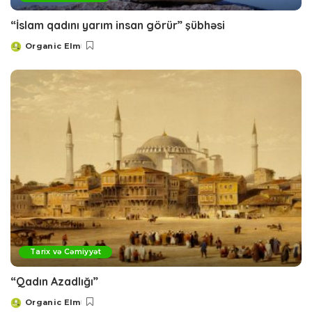
“İslam qadını yarım insan görür” şübhəsi
Organic Elm
Posted
by
Tarix və Cəmiyyət
“Qadın Azadlığı”
Organic Elm
Posted