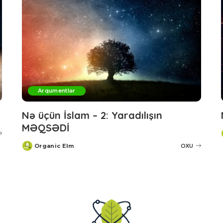
Arqumentlər
Nə üçün İslam – 2: Yaradılışın
MƏQSƏDİ
Organic Elm
OXU
Posted
by