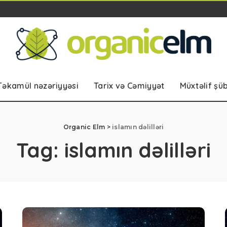
Təkamül nəzəriyyəsi
Tarix və Cəmiyyət
Müxtəlif şü
Organic Elm
>
islamın dəlilləri
Tag:
islamın dəlilləri