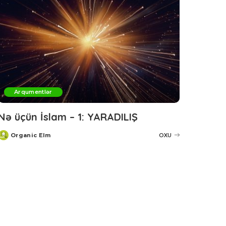
Arqumentlər
Nə üçün İslam – 1: YARADILIŞ
Organic Elm
OXU
Posted
by