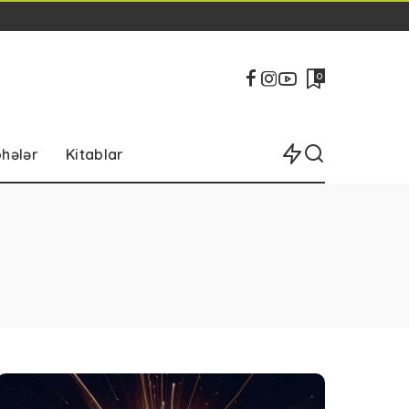
0
bhələr
Kitablar