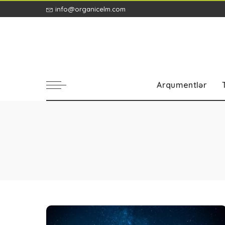
info@organicelm.com
Arqumentlər