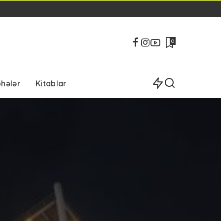
0
bhələr
Kitablar