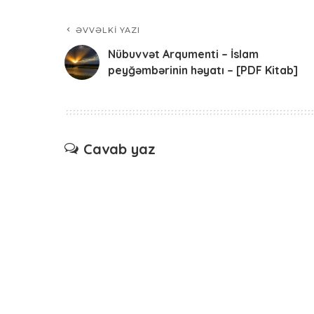
ƏVVƏLKI YAZI
Nübuvvət Arqumenti – İslam
peyğəmbərinin həyatı – [PDF Kitab]
Cavab yaz