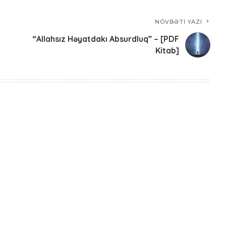
NÖVBƏTI YAZI
“Allahsız Həyatdakı Absurdluq” – [PDF
Kitab]