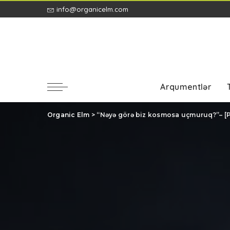
info@organicelm.com
Arqumentlər
Organic Elm
>
“Nəyə görə biz kosmosa uçmuruq?”– [P