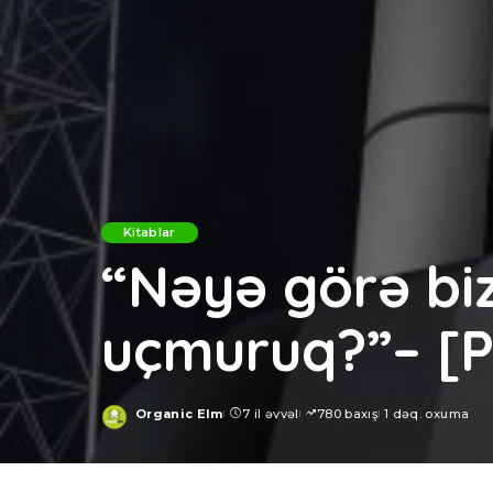
Kitablar
“Nəyə görə bi
uçmuruq?”– [P
Organic Elm
7 il əvvəl
780 baxış
1 dəq. oxuma
Posted
by