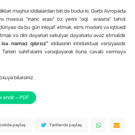
ikləri məşhur iddialardan biri də budur ki, Qərbi Avropada
ə məxsus “inanc erası” öz yerini “əql erasına” təhvil
ünyası da bu gün inkişaf etmək, elmi, mədəni və iqtisadi
malı və dini dəyərləri sekulyar dəyərlərlə əvəz etməlidir.
sə namaz qılırsız”
iddiasının intellektual versiyasıdır.
 Tarixin səhifələrini vərəqləyərək buna cavab verməyə
xuya bilərsiniz.
bı endir – PDF
ookda paylaş
Twitterdə paylaş