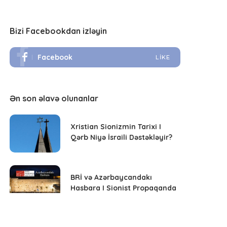
Bizi Facebookdan izləyin
Facebook
LIKE
Ən son əlavə olunanlar
Xristian Sionizmin Tarixi I
Qərb Niyə İsraili Dəstəkləyir?
BRİ və Azərbaycandakı
Hasbara I Sionist Propaqanda