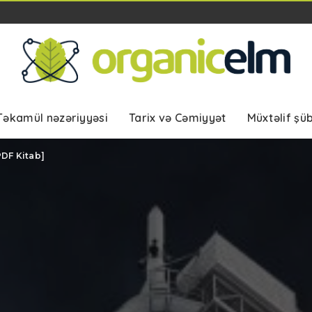
Təkamül nəzəriyyəsi
Tarix və Cəmiyyət
Müxtəlif şü
DF Kitab]