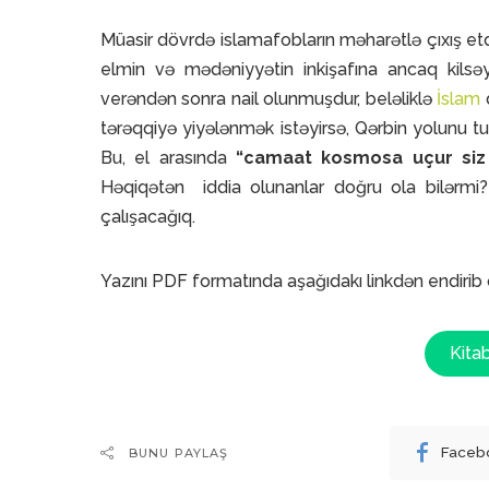
Müasir dövrdə islamafobların məharətlə çıxış etd
elmin və mədəniyyətin inkişafına ancaq kilsəy
verəndən sonra nail olunmuşdur, beləliklə
İslam
d
tərəqqiyə yiyələnmək istəyirsə, Qərbin yolunu tut
Bu, el arasında
“camaat kosmosa uçur siz i
Həqiqətən iddia olunanlar doğru ola bilərmi?
çalışacağıq.
Yazını PDF formatında aşağıdakı linkdən endirib o
Kita
Faceb
BUNU PAYLAŞ