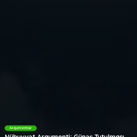
Arqumentlər
Nübuvvət Arqumenti: Günəş Tutulması