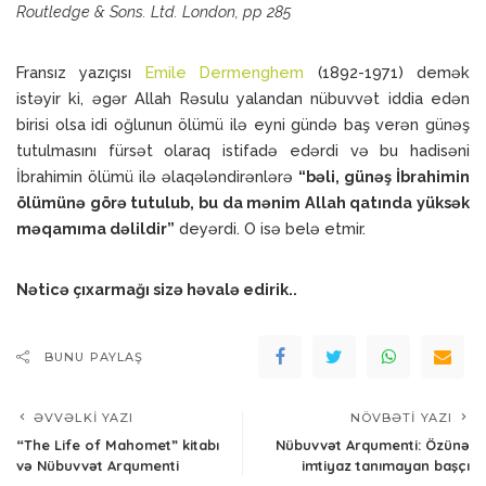
Routledge & Sons. Ltd. London, pp 285
Fransız yazıçısı
Emile Dermenghem
(1892-1971) demək
istəyir ki, əgər Allah Rəsulu yalandan nübuvvət iddia edən
birisi olsa idi oğlunun ölümü ilə eyni gündə baş verən günəş
tutulmasını fürsət olaraq istifadə edərdi və bu hadisəni
İbrahimin ölümü ilə əlaqələndirənlərə
“bəli, günəş İbrahimin
ölümünə görə tutulub, bu da mənim Allah qatında yüksək
məqamıma dəlildir”
deyərdi. O isə belə etmir.
Nəticə çıxarmağı sizə həvalə edirik..
BUNU PAYLAŞ
ƏVVƏLKI YAZI
NÖVBƏTI YAZI
“The Life of Mahomet” kitabı
Nübuvvət Arqumenti: Özünə
və Nübuvvət Arqumenti
imtiyaz tanımayan başçı