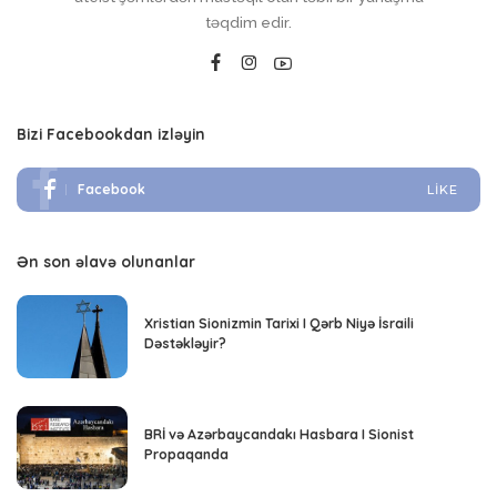
təqdim edir.
Bizi Facebookdan izləyin
Facebook
LIKE
Ən son əlavə olunanlar
Xristian Sionizmin Tarixi I Qərb Niyə İsraili
Dəstəkləyir?
BRİ və Azərbaycandakı Hasbara I Sionist
Propaqanda