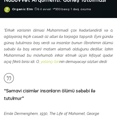
Organic Elm
6 il əvvəl
930 baxış
1 dəq. oxuma
Posted
by
“Erkək varisinin ölməsi Muhammədi çox kədərləndirdi və o,
ağlayaraq kiçik cəsədi öz əlləri ilə torpağa tapşırdı. Eyni gündə
günəş tutulması baş verdi və insanlar bunun (İbrahimin ölümü
səbəbi ilə baş verən) matəm əlaməti olduğunu dedilər, lakin
Muhamməd bu mövhumatı inkar etmək üçün kifayət qədər
açıq fikirli birisi idi. O,
yalançı biri
nin deməyəcəyi sözləri dedi:
“Səmavi cisimlər insanların ölümü səbəbi ilə
tutulmur”
Emile Dermenghem, 1930, The Life of Mahomet, George