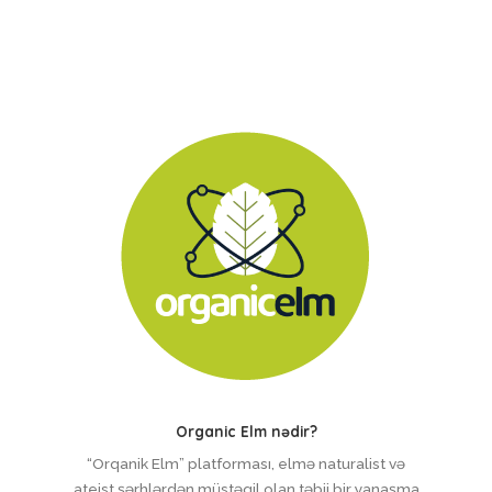
Organic Elm nədir?
“Orqanik Elm” platforması, elmə naturalist və
ateist şərhlərdən müstəqil olan təbii bir yanaşma