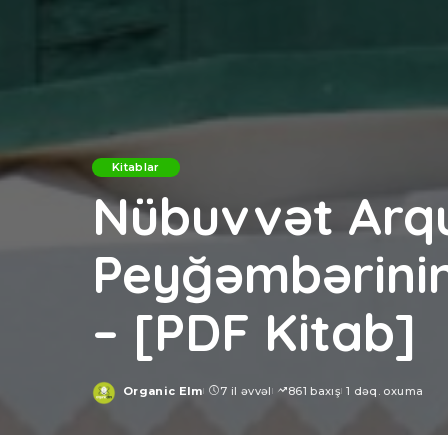
Kitablar
Nübuvvət Arq
Peyğəmbərinin
– [PDF Kitab]
Organic Elm
7 il əvvəl
861 baxış
1 dəq. oxuma
Posted
by