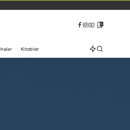
0
bhələr
Kitablar