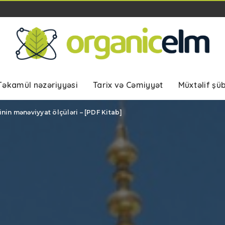
Təkamül nəzəriyyəsi
Tarix və Cəmiyyət
Müxtəlif şü
n mənəviyyat ölçüləri – [PDF Kitab]