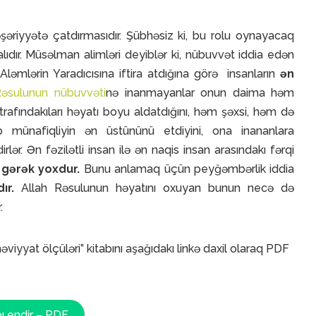
əşəriyyətə çatdırmasıdır. Şübhəsiz ki, bu rolu oynayacaq
alıdır. Müsəlman alimləri deyiblər ki, nübuvvət iddia edən
Aləmlərin Yaradıcısına iftira atdığına görə insanların
ən
Rəsulunun nübuvvəti
nə inanmayanlar onun daima həm
afındakıları həyatı boyu aldatdığını, həm şəxsi, həm də
ib münafiqliyin ən üstününü etdiyini, ona inananlara
lər. Ən fəzilətli insan ilə ən naqis insan arasındakı fərqi
 gərək yoxdur.
Bunu anlamaq üçün peyğəmbərlik iddia
ır.
Allah Rəsulunun həyatını oxuyan bunun necə də
.
yat ölçüləri” kitabını aşağıdakı linkə daxil olaraq PDF
bı endir – PDF