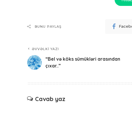
Faceb
BUNU PAYLAŞ
ƏVVƏLKI YAZI
“Bel və köks sümükləri arasından
çıxar..”
Cavab yaz