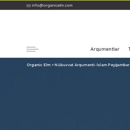
info@organicelm.com
Arqumentlər
Organic Elm
>
Nübuvvət Arqumenti-İslam Peyğəmbərini