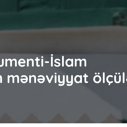
umenti-İslam
 mənəviyyat ölçül