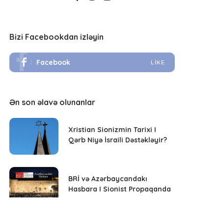
Bizi Facebookdan izləyin
Facebook
LIKE
Ən son əlavə olunanlar
Xristian Sionizmin Tarixi I
Qərb Niyə İsraili Dəstəkləyir?
BRİ və Azərbaycandakı
Hasbara I Sionist Propaqanda