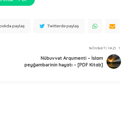
ookda paylaş
Twitterdə paylaş
NÖVBƏTI YAZI
Nübuvvət Arqumenti – İslam
peyğəmbərinin həyatı – [PDF Kitab]