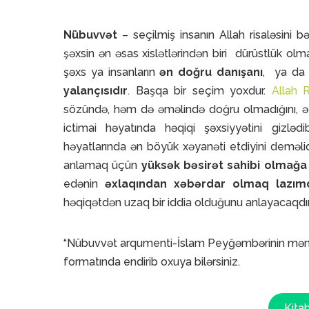
Nübuvvət
– seçilmiş insanın Allah risaləsini b
şəxsin ən əsas xislətlərindən biri dürüstlük olm
şəxs ya insanların
ən doğru danışanı
, ya da 
yalançısıdır
. Başqa bir seçim yoxdur.
Allah 
sözündə, həm də əməlində doğru olmadığını, ətr
ictimai həyatında həqiqi şəxsiyyətini gizləd
həyatlarında ən böyük xəyanəti etdiyini deməlidir
anlamaq üçün
yüksək bəsirət sahibi olmağa
edənin
əxlaqından xəbərdar olmaq lazımd
həqiqətdən uzaq bir iddia olduğunu anlayacaqdır
“Nübuvvət arqumenti-İslam Peyğəmbərinin mənəviy
formatında endirib oxuya bilərsiniz.
Kita