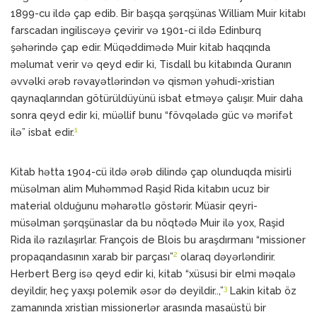
1899-cu ildə çap edib. Bir başqa şərqşünas William Muir kitabı
farscadan ingiliscəyə çevirir və 1901-ci ildə Edinburq
şəhərində çap edir. Müqəddimədə Muir kitab haqqında
məlumat verir və qeyd edir ki, Tisdall bu kitabında Quranın
əvvəlki ərəb rəvayətlərindən və qismən yəhudi-xristian
qaynaqlarından götürüldüyünü isbat etməyə çalışır. Muir daha
sonra qeyd edir ki, müəllif bunu “fövqəladə güc və mərifət
1
ilə” isbat edir.
Kitab hətta 1904-cü ildə ərəb dilində çap olunduqda misirli
müsəlman alim Muhəmməd Raşid Rida kitabın ucuz bir
material olduğunu məharətlə göstərir. Müasir qeyri-
müsəlman şərqşünaslar da bu nöqtədə Muir ilə yox, Raşid
Rida ilə razılaşırlar. François de Blois bu araşdırmanı “missioner
2
propaqandasının xarab bir parçası”
olaraq dəyərləndirir.
Herbert Berg isə qeyd edir ki, kitab “xüsusi bir elmi məqalə
3
deyildir, heç yaxşı polemik əsər də deyildir..,”
Lakin kitab öz
zamanında xristian missionerlər arasında masaüstü bir