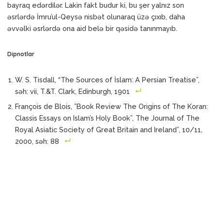
bayraq edərdilər. Lakin fakt budur ki, bu şer yalnız son
əsrlərdə İmru’ul-Qeysə nisbət olunaraq üzə çıxıb, daha
əvvəlki əsrlərdə ona aid belə bir qəsidə tanınmayıb.
Dipnotlar
W. S. Tisdall, “The Sources of İslam: A Persian Treatise”,
səh: vii, T.&T. Clark, Edinburgh, 1901
François de Blois, ”Book Review The Origins of The Koran:
Classis Essays on Islam’s Holy Book”, The Journal of The
Royal Asiatic Society of Great Britain and Ireland”, 10/11,
2000, səh: 88
Herbert Berg, ”Book Review The Origins of The Koran:
Classis Essays on Islam’s Holy Book”, Bulletin of The
School of Oriental and African Studies”, 62/3, 1999, səh:
558
W. S. Tisdall, “The Sources of İslam: A Persian Treatise”,