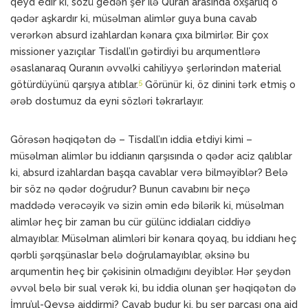
qeyd edir ki, sözü gedən şer ilə Quran arasında oxşarlıq o
qədər aşkardır ki, müsəlman alimlər guya buna cavab
verərkən absurd izahlardan kənara çıxa bilmirlər. Bir çox
missioner yazıçılar Tisdall’ın gətirdiyi bu arqumentlərə
əsaslanaraq Quranın əvvəlki cahiliyyə şerlərindən material
5
götürdüyünü qarşıya atıblar.
Görünür ki, öz dinini tərk etmiş o
ərəb dostumuz da eyni sözləri təkrarlayır.
Görəsən həqiqətən də – Tisdall’ın iddia etdiyi kimi –
müsəlman alimlər bu iddianın qarşısında o qədər aciz qalıblar
ki, absurd izahlardan başqa cavablar verə bilməyiblər? Belə
bir söz nə qədər doğrudur? Bunun cavabını bir neçə
maddədə verəcəyik və sizin əmin edə bilərik ki, müsəlman
alimlər heç bir zaman bu cür gülünc iddiaları ciddiyə
almayıblar. Müsəlman alimləri bir kənara qoyaq, bu iddianı heç
qərbli şərqşünaslar belə doğrulamayıblar, əksinə bu
arqumentin heç bir çəkisinin olmadığını deyiblər. Hər şeydən
əvvəl belə bir sual verək ki, bu iddia olunan şer həqiqətən də
İmru’ul-Qeysə aiddirmi? Cavab budur ki, bu şer parçası ona aid