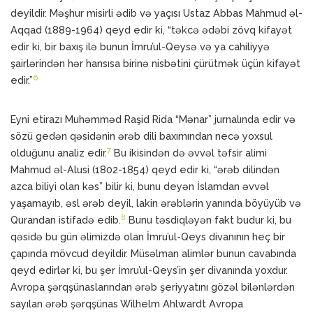
deyildir. Məşhur misirli ədib və yaçısı Ustaz Abbas Mahmud əl-
Aqqad (1889-1964) qeyd edir ki, “təkcə ədəbi zövq kifayət
edir ki, bir baxış ilə bunun İmru’ul-Qeysə və ya cahiliyyə
şairlərindən hər hansısa birinə nisbətini çürütmək üçün kifayət
6
edir.”
Eyni etirazı Muhəmməd Raşid Rida “Mənar” jurnalında edir və
sözü gedən qəsidənin ərəb dili baxımından necə yoxsul
7
olduğunu analiz edir.
Bu ikisindən də əvvəl təfsir alimi
Mahmud əl-Alusi (1802-1854) qeyd edir ki, “ərəb dilindən
azca biliyi olan kəs” bilir ki, bunu deyən İslamdan əvvəl
yaşamayıb, əsl ərəb deyil, lakin ərəblərin yanında böyüyüb və
8
Qurandan istifadə edib.
Bunu təsdiqləyən fakt budur ki, bu
qəsidə bu gün əlimizdə olan İmru’ul-Qeys divanının heç bir
çapında mövcud deyildir. Müsəlman alimlər bunun cavabında
qeyd edirlər ki, bu şer İmru’ul-Qeys’in şer divanında yoxdur.
Avropa şərqşünaslarından ərəb şeriyyatını gözəl bilənlərdən
sayılan ərəb şərqşünas Wilhelm Ahlwardt Avropa