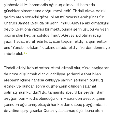
şübhəsiz ki, Muhəmmədin oğurluq etmək ittihamında
günahkar olmamasına doğru meyl edir.” Tisdall əlavə edir ki,
qədim ərəb şerlərini gözəl bilən mütəxəssis ərəbşünas Sir
Charles James Lyall da bu şerin İmru’ul-Qeys’ə aid olmadığını
deyib. Lyall ona yazdığı bir məktubunda şerin üslubu və vəzni
baxımından heç bir şəkildə İmru’ul-Qeysə aid olmayacağını
yazır. Tisdall etiraf edir ki, Lyall’ın təqdim etdiyi arqumentlər
onu ”Yənəbi əl-İslam” kitabında ifadə etdiyi fikirdən dönməyə
10
səbəb olub.
Tisdall etdiyi kobud xətanı etiraf etməli olur, çünki həqiqətən
də necə düşünmək olar ki, cahiliyyə şerlərini əzbər bilən
ərəblərin içində hansısa cahiliyyə şairinin şerindən oğurluq
etmək və bundan sonra düşmənlərin dilindən salamat
qalmaq mümkündür?! Bu, tamamilə absurd bir şeydir. İslam
peyğəmbəri – iddia olunduğu kimi – özündən əvvəlki şairin
şerindən oğurlamış olsaydı hər kəsdən qabaq peyğəmbərin
dəvətinə qarşı çıxanlar Quranı yalanlamaq üçün bunu əldə