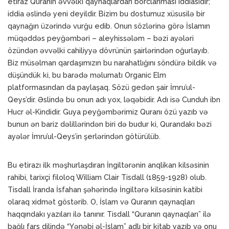
etiraz Quranın əvvəlki qaynaqlardan borclanması iddiasıdır;
iddia əslində yeni deyildir. Bizim bu dostumuz xüsusilə bir
qaynağın üzərində vurğu edib. Onun sözlərinə görə İslamın
müqəddəs peyğəmbəri – aleyhissələm – bəzi ayələri
özündən əvvəlki cahiliyyə dövrünün şairlərindən oğurlayıb.
Biz müsəlman qardaşımızın bu narahatlığını söndürə bildik və
düşündük ki, bu barədə məlumatı Organic Elm
platformasından da paylaşaq. Sözü gedən şair İmru’ul-
Qeys’dir. Əslində bu onun adı yox, ləqəbidir. Adı isə Cunduh ibn
Hucr əl-Kindidir. Guya peyğəmbərimiz Quranı özü yazıb və
bunun ən bariz dəlillərindən biri də budur ki, Qurandakı bəzi
ayələr İmru’ul-Qeys’in şerlərindən götürülüb.
Bu etirazı ilk məşhurlaşdıran İngiltərənin anqlikan kilsəsinin
rahibi, tarixçi filoloq William Clair Tisdall (1859-1928) olub.
Tisdall İranda İsfahan şəhərində İngiltərə kilsəsinin katibi
olaraq xidmət göstərib. O, İslam və Quranın qaynaqları
haqqındakı yazıları ilə tanınır. Tisdall “Quranın qaynaqları” ilə
bağlı fars dilində “Yənəbi əl-İslam” adlı bir kitab yazıb və onu