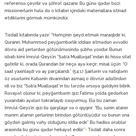
referensə çevrilir və şöhrət qazanır. Bu günə qədər bəzi
missionerlərin hələ də o kitabın içindəki materiallara istinad
etdiklərini görmək mümkündür.
Tisdall kitabında yazır: “Həmçinin qeyd etmək maraqlıdır ki,
Quranın, Muhəmməd peyğəmbərlik iddiası etmədən əvvəlki
dövrə aid şerlərdən götürülməsində şübhə yoxdur. Bunun
isbatı kimi İmru’ul-Qeys’in ”Səb’a Mualləqat”ından iki hissə sitat
gətirilir ki, orada Qurandan bir neçə ayə keçir; misal üçün: “O
saat yaxınlaşdı və ay parçalandı.” (54:1) Şairlərin və natiqlərin
öz əsərlərini Kəbənin divarından asmaq o dövrün adətindən
idi və biz “Səb’a Mualləqat”ın bu tərzdə ərsəyə gəldiyini bilirik.
Rəvayət olunur ki, peyğəmbərin qızı Fatimə yolda gedərkən
yuxarıdakı ayələri təkrarlayıb oxuyurmuş. Elə bu zaman
İmru’ul-Qeys’in qızı ilə qarşılaşır və o qışqırır: “Bu, sənin atanın
mənim atamın şerlərinin birindən götürdüyüdür və bunun ona
göydən gəlmiş vəhy olduğunu iddia edir.” Bu hadisə ərəblər
4
arasında bu günə qədər hekayət edilir.”
Tisdall daha sonra