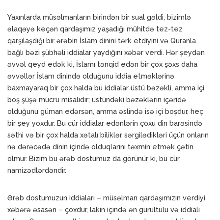
Yaxınlarda müsəlmanların birindən bir sual gəldi; bizimlə
əlaqəyə keçən qardaşımız yaşadığı mühitdə tez-tez
qarşılaşdığı bir ərəbin İslam dinini tərk etdiyini və Quranla
bağlı bəzi şübhəli iddialar yaydığını xəbər verdi. Hər şeydən
əvvəl qeyd edək ki, İslamı tənqid edən bir çox şəxs daha
əvvəllər İslam dinində olduğunu iddia etməklərinə
baxmayaraq bir çox halda bu iddialar üstü bəzəkli, amma içi
boş şüşə mücrü misalıdır; üstündəki bəzəklərin içəridə
olduğunu güman edərsən, amma əslində isə içi boşdur, heç
bir şey yoxdur. Bu cür iddialar edənlərin çoxu din barəsində
səthi və bir çox halda xətalı biliklər sərgilədikləri üçün onların
nə dərəcədə dinin içində olduqlarını təxmin etmək çətin
olmur. Bizim bu ərəb dostumuz da görünür ki, bu cür
namizədlərdəndir.
Ərəb dostumuzun iddiaları – müsəlman qardaşımızın verdiyi
xəbərə əsasən – çoxdur, lakin içində ən gurultulu və iddialı