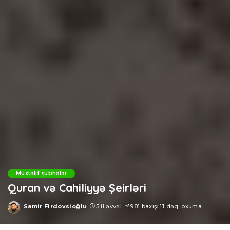
Müxtəlif şübhələr
Quran və Cahiliyyə Şeirləri
Samir Firdovsioğlu
5 il əvvəl
981 baxış
11 dəq. oxuma
Posted
by