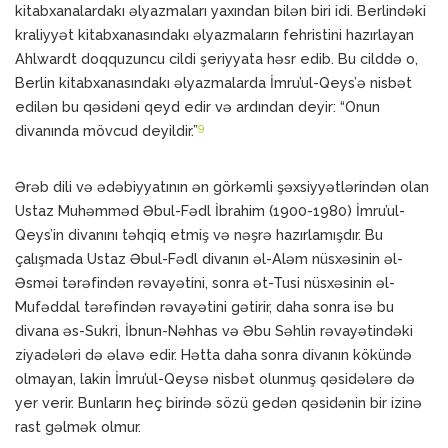
kitabxanalardakı əlyazmaları yaxından bilən biri idi. Berlindəki
kraliyyət kitabxanasındakı əlyazmaların fehristini hazırlayan
Ahlwardt doqquzuncu cildi şeriyyata həsr edib. Bu cilddə o,
Berlin kitabxanasındakı əlyazmalarda İmru’ul-Qeys’ə nisbət
edilən bu qəsidəni qeyd edir və ardından deyir: “Onun
9
divanında mövcud deyildir.”
Ərəb dili və ədəbiyyatının ən görkəmli şəxsiyyətlərindən olan
Ustaz Muhəmməd Əbul-Fədl İbrahim (1900-1980) İmru’ul-
Qeys’in divanını təhqiq etmiş və nəşrə hazırlamışdır. Bu
çalışmada Ustaz Əbul-Fədl divanın əl-Aləm nüsxəsinin əl-
Əsməi tərəfindən rəvayətini, sonra ət-Tusi nüsxəsinin əl-
Mufəddal tərəfindən rəvayətini gətirir, daha sonra isə bu
divana əs-Sukri, İbnun-Nəhhas və Əbu Səhlin rəvayətindəki
ziyadələri də əlavə edir. Hətta daha sonra divanın kökündə
olmayan, lakin İmru’ul-Qeysə nisbət olunmuş qəsidələrə də
yer verir. Bunların heç birində sözü gedən qəsidənin bir izinə
rast gəlmək olmur.