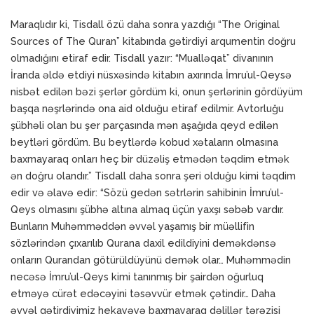
Maraqlıdır ki, Tisdall özü daha sonra yazdığı “The Original
Sources of The Quran” kitabında gətirdiyi arqumentin doğru
olmadığını etiraf edir. Tisdall yazır: “Mualləqat” divanının
İranda əldə etdiyi nüsxəsində kitabın axırında İmru’ul-Qeysə
nisbət edilən bəzi şerlər gördüm ki, onun şerlərinin gördüyüm
başqa nəşrlərində ona aid olduğu etiraf edilmir. Avtorluğu
şübhəli olan bu şer parçasında mən aşağıda qeyd edilən
beytləri gördüm. Bu beytlərdə kobud xətaların olmasına
baxmayaraq onları heç bir düzəliş etmədən təqdim etmək
ən doğru olandır.” Tisdall daha sonra şeri olduğu kimi təqdim
edir və əlavə edir: “Sözü gedən sətrlərin sahibinin İmru’ul-
Qeys olmasını şübhə altına almaq üçün yaxşı səbəb vardır.
Bunların Muhəmməddən əvvəl yaşamış bir müəllifin
sözlərindən çıxarılıb Qurana daxil edildiyini deməkdənsə
onların Qurandan götürüldüyünü demək olar… Muhəmmədin
necəsə İmru’ul-Qeys kimi tanınmış bir şairdən oğurluq
etməyə cürət edəcəyini təsəvvür etmək çətindir… Daha
əvvəl gətirdiyimiz hekayəyə baxmayaraq dəlillər tərəzisi