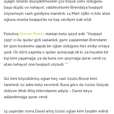
uşağın cinsinin dəyişdirilməsinin çox böyük səhv olduğunu
başa düşdü və nəhayət, valideyinlərini Brenda’ya həqiqəti
söyləməyin vaxtı gəldiyinə inandırdı. 14 Mart 1980-ci ildə atası
oğluna onunla həqiqətdə nə baş verdiyini izah etdi.
Psixoloq
Steven Pinker
olanları belə qeyd edir: “Həqiqət
1997-ci ilə qədər gizli saxlanıldı, gənc yaşlarından Brendanın
bir qızın bədəninə qapalı bir oğlan olduğunu hiss etdiyi ortaya
çıxdı. On dörd yaşında o qədər acınacaqlı idi ki, ya həyatını bir
kişi kimi yaşamağa, ya da buna son qoymağa qərar verdi və
8
atası nəhayət ona həqiqəti söylədi. ”
Qız kimi böyüdülmüş oğlan heç vaxt özünü Bruce kimi
tanımırdı, öz adını belə sevmirdi. Buna görə də özünü Qolyatı
öldürən Əhdi-Ətiq hökmdarının adıyla – David deyə
adlandırmağa qərar verdi.
15 yaşından sonra David artıq özünü oğlan kimi təqdim edirdi.