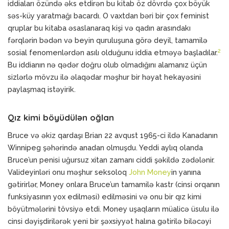
iddiaları özündə əks etdirən bu kitab öz dövrdə çox böyük
səs-küy yaratmağı bacardı. O vaxtdan bəri bir çox feminist
qruplar bu kitaba əsaslanaraq kişi və qadın arasındakı
fərqlərin bədən və beyin quruluşuna görə deyil, tamamilə
2
sosial fenomenlərdən asılı olduğunu iddia etməyə başladılar.
Bu iddianın nə qədər doğru olub olmadığını alamanız üçün
sizlərlə mövzu ilə əlaqədar məşhur bir həyat hekayəsini
paylaşmaq istəyirik.
Qız kimi böyüdülən oğlan
Bruce və əkiz qardaşı Brian 22 avqust 1965-ci ildə Kanadanın
Winnipeg şəhərində anadan olmuşdu. Yeddi aylıq olanda
Bruce’un penisi uğursuz xitan zamanı ciddi şəkildə zədələnir.
Valideyinləri onu məşhur seksoloq
John Money
in yanına
gətirirlər, Money onlara Bruce’un tamamilə kastr (cinsi orqanın
funksiyasının yox edilməsi) edilməsini və onu bir qız kimi
böyütmələrini tövsiyə etdi. Money uşaqların müalicə üsulu ilə
cinsi dəyişdirilərək yeni bir şəxsiyyət halına gətirilə biləcəyi