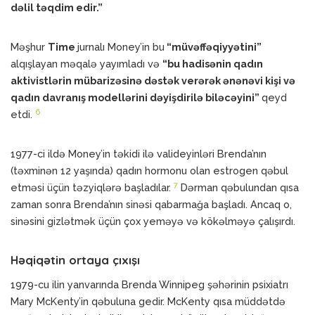
dəlil təqdim edir.”
Məşhur
Time
jurnalı Money’in bu
“müvəffəqiyyətini”
alqışlayan məqalə yayımladı və
“bu hadisənin qadın
aktivistlərin mübarizəsinə dəstək verərək ənənəvi kişi və
qadın davranış modellərini dəyişdirilə biləcəyini”
qeyd
6
etdi.
1977-ci ildə Money’in təkidi ilə valideyinləri Brenda’nın
(təxminən 12 yaşında) qadın hormonu olan estrogen qəbul
7
etməsi üçün təzyiqlərə başladılar.
Dərman qəbulundan qısa
zaman sonra Brenda’nın sinəsi qabarmağa başladı. Ancaq o,
sinəsini gizlətmək üçün çox yeməyə və kökəlməyə çalışırdı.
Həqiqətin ortaya çıxışı
1979-cu ilin yanvarında Brenda Winnipeg şəhərinin psixiatrı
Mary McKenty’in qəbuluna gedir. McKenty qısa müddətdə