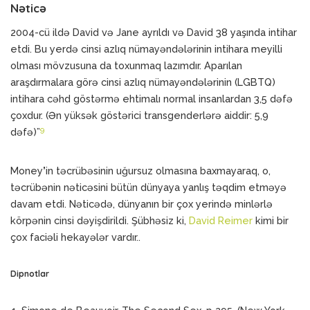
Nəticə
2004-cü ildə David və Jane ayrıldı və David 38 yaşında intihar
etdi. Bu yerdə cinsi azlıq nümayəndələrinin intihara meyilli
olması mövzusuna da toxunmaq lazımdır. Aparılan
araşdırmalara görə cinsi azlıq nümayəndələrinin (LGBTQ)
intihara cəhd göstərmə ehtimalı normal insanlardan 3,5 dəfə
çoxdur. (Ən yüksək göstərici transgenderlərə aiddir: 5,9
9
dəfə)”
Money
’
in təcrübəsinin uğursuz olmasına baxmayaraq, o,
təcrübənin nəticəsini bütün dünyaya yanlış təqdim etməyə
davam etdi. Nəticədə, dünyanın bir çox yerində minlərlə
körpənin cinsi dəyişdirildi. Şübhəsiz ki,
David Reimer
kimi bir
çox faciəli hekayələr vardır..
Dipnotlar