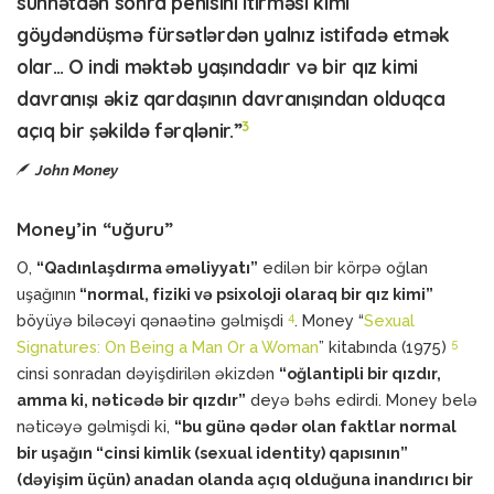
sünnətdən sonra penisini itirməsi kimi
göydəndüşmə fürsətlərdən yalnız istifadə etmək
olar… O indi məktəb yaşındadır və bir qız kimi
davranışı əkiz qardaşının davranışından olduqca
3
açıq bir şəkildə fərqlənir.”
John Money
Money’in “uğuru”
O,
“Qadınlaşdırma əməliyyatı”
edilən bir körpə oğlan
uşağının
“normal, fiziki və psixoloji olaraq bir qız kimi”
4
böyüyə biləcəyi qənaətinə gəlmişdi
. Money “
Sexual
5
Signatures: On Being a Man Or a Woman
” kitabında (1975)
cinsi sonradan dəyişdirilən əkizdən
“oğlantipli bir qızdır,
amma ki, nəticədə bir qızdır”
deyə bəhs edirdi. Money belə
nəticəyə gəlmişdi ki,
“bu günə qədər olan faktlar normal
bir uşağın “cinsi kimlik (sexual identity) qapısının”
(dəyişim üçün) anadan olanda açıq olduğuna inandırıcı bir