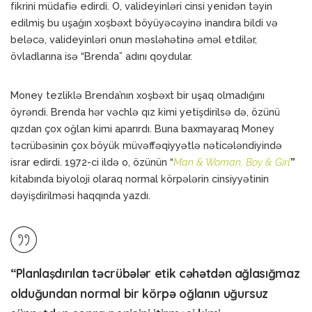
fikrini müdafiə edirdi. O, valideyinləri cinsi yenidən təyin
edilmiş bu uşağın xoşbəxt böyüyəcəyinə inandıra bildi və
beləcə, valideyinləri onun məsləhətinə əməl etdilər,
övladlarına isə “Brenda” adını qoydular.
Money tezliklə Brenda’nın xoşbəxt bir uşaq olmadığını
öyrəndi. Brenda hər vəchlə qız kimi yetişdirilsə də, özünü
qızdan çox oğlan kimi aparırdı. Buna baxmayaraq Money
təcrübəsinin çox böyük müvəffəqiyyətlə nəticələndiyində
israr edirdi. 1972-ci ildə o, özünün “
Man & Woman, Boy & Girl
”
kitabında biyoloji olaraq normal körpələrin cinsiyyətinin
dəyişdirilməsi haqqında yazdı.
“Planlaşdırılan təcrübələr etik cəhətdən ağlasığmaz
olduğundan normal bir körpə oğlanın uğursuz