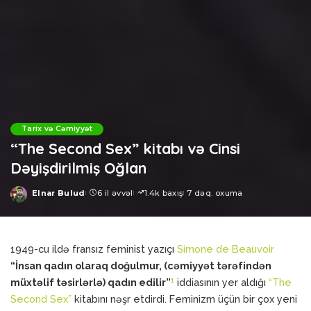
Tarix və Cəmiyyət
“The Second Sex” kitabı və Cinsi
Dəyişdirilmiş Oğlan
Elnar Bulud
6 il əvvəl
1.4k baxış
7 dəq. oxuma
Posted
by
1949-cu ildə fransız feminist yazıçı
Simone de Beauvoir
“İnsan qadın olaraq doğulmur, (cəmiyyət tərəfindən
1
müxtəlif təsirlərlə) qadın edilir”
iddiasının yer aldığı
“The
Second Sex”
kitabını nəşr etdirdi. Feminizm üçün bir çox yeni