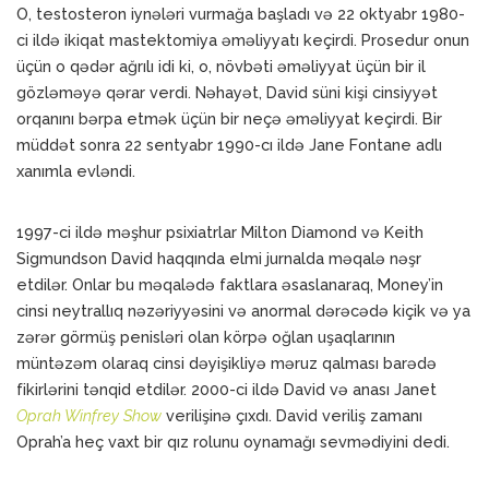
O, testosteron iynələri vurmağa başladı və 22 oktyabr 1980-
ci ildə ikiqat mastektomiya əməliyyatı keçirdi. Prosedur onun
üçün o qədər ağrılı idi ki, o, növbəti əməliyyat üçün bir il
gözləməyə qərar verdi. Nəhayət, David süni kişi cinsiyyət
orqanını bərpa etmək üçün bir neçə əməliyyat keçirdi. Bir
müddət sonra 22 sentyabr 1990-cı ildə Jane Fontane adlı
xanımla evləndi.
1997-ci ildə məşhur psixiatrlar Milton Diamond və Keith
Sigmundson David haqqında elmi jurnalda məqalə nəşr
etdilər. Onlar bu məqalədə faktlara əsaslanaraq, Money’in
cinsi neytrallıq nəzəriyyəsini və anormal dərəcədə kiçik və ya
zərər görmüş penisləri olan körpə oğlan uşaqlarının
müntəzəm olaraq cinsi dəyişikliyə məruz qalması barədə
fikirlərini tənqid etdilər. 2000-ci ildə David və anası Janet
Oprah Winfrey Show
verilişinə çıxdı. David veriliş zamanı
Oprah’a heç vaxt bir qız rolunu oynamağı sevmədiyini dedi.