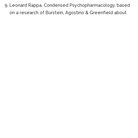
Leonard Rappa, Condensed Psychopharmacology, based
on a research of Burstein, Agostino & Greenfield about
(suicidal attempts and ideation among children and
adolescents in US emergency departments from 2007 to
2015
BUNU PAYLAŞ
ƏVVƏLKI YAZI
NÖVBƏTI YAZI
Caroline Norton və Feminizm
“DARVİNİ UNUT” – G. Sermonti
[Kitab Analizi]
Cavab yaz