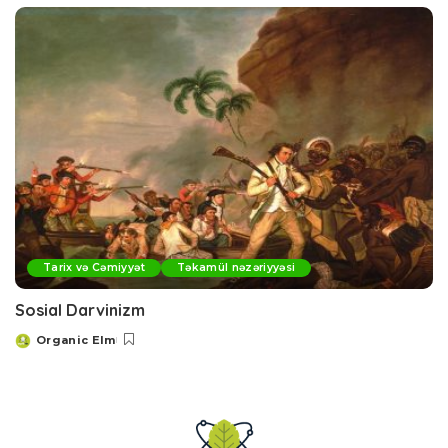
Tarix və Cəmiyyət
Təkamül nəzəriyyəsi
Sosial Darvinizm
Organic Elm
Posted
by