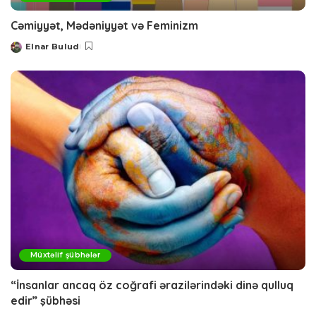
Cəmiyyət, Mədəniyyət və Feminizm
Elnar Bulud
Posted
by
Müxtəlif şübhələr
“İnsanlar ancaq öz coğrafi ərazilərindəki dinə qulluq
edir” şübhəsi