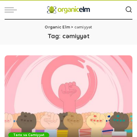
Organic Elm
>
cəmiyyət
Tag:
cəmiyyət
Tarix və Cəmiyyət