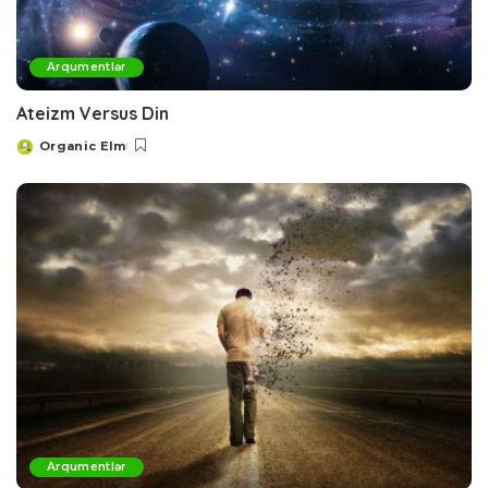
Arqumentlər
Ateizm Versus Din
Organic Elm
Posted
by
Arqumentlər