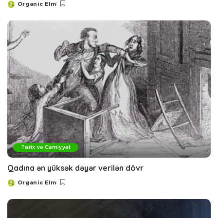
Organic Elm
Posted
by
Tarix və Cəmiyyət
Qadına ən yüksək dəyər verilən dövr
Organic Elm
Posted
by