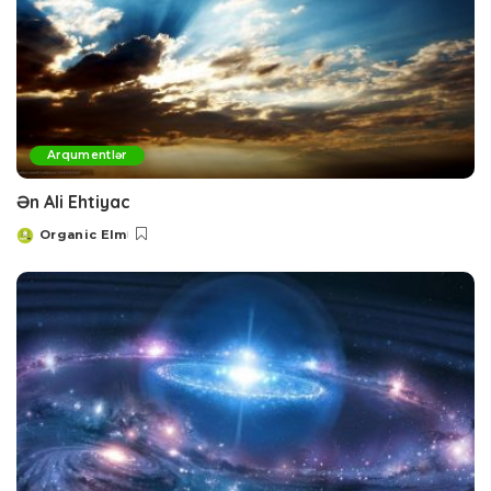
Arqumentlər
Ən Ali Ehtiyac
Organic Elm
Posted
by