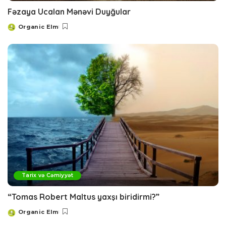
Fəzaya Ucalan Mənəvi Duyğular
Organic Elm
Posted
by
Tarix və Cəmiyyət
“Tomas Robert Maltus yaxşı biridirmi?”
Organic Elm
Posted
by