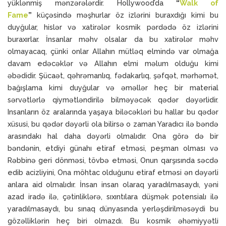
yüklənmiş mənzərələrdir. Hollywood’da
“
Walk of
Fame
”
küçəsində məşhurlar öz izlərini buraxdığı kimi bu
duyğular, hislər və xatirələr kosmik pərdədə öz izlərini
buraxırlar. İnsanlar məhv olsalar da bu xatirələr məhv
olmayacaq, çünki onlar Allahın mütləq elmində var olmağa
davam edəcəklər və Allahın elmi məlum olduğu kimi
əbədidir. Şücaət, qəhrəmanlıq, fədakarlıq, şəfqət, mərhəmət,
bağışlama kimi duyğular və əməllər heç bir material
sərvətlərlə qiymətləndirilə bilməyəcək qədər dəyərlidir.
Insanların öz aralarında yaşaya biləcəkləri bu hallar bu qədər
xüsusi, bu qədər dəyərli ola bilirsə o zaman Yaradıcı ilə bəndə
arasındakı hal daha dəyərli olmalıdır. Ona görə də bir
bəndənin, etdiyi günahı etiraf etməsi, peşman olması və
Rəbbinə geri dönməsi, tövbə etməsi, Onun qarşısında səcdə
edib acizliyini, Ona möhtac olduğunu etiraf etməsi ən dəyərli
anlara aid olmalıdır. İnsan insan olaraq yaradılmasaydı, yəni
azad iradə ilə, çətinliklərə, sıxıntılara düşmək potensialı ilə
yaradılmasaydı, bu sınaq dünyasında yerləşdirilməsəydi bu
gözəlliklərin heç biri olmazdı. Bu kosmik əhəmiyyətli