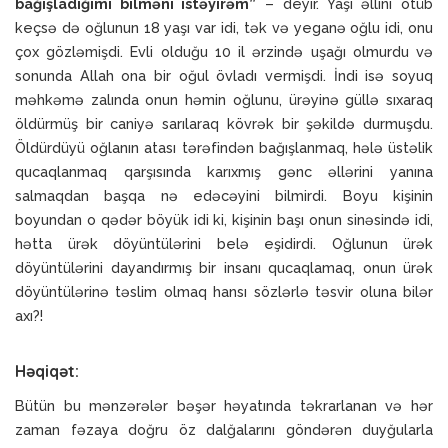
bağışladığımı bilməni istəyirəm”
– deyir. Yaşı əllini ötüb
keçsə də oğlunun 18 yaşı var idi, tək və yeganə oğlu idi, onu
çox gözləmişdi. Evli olduğu 10 il ərzində uşağı olmurdu və
sonunda Allah ona bir oğul övladı vermişdi. İndi isə soyuq
məhkəmə zalında onun həmin oğlunu, ürəyinə güllə sıxaraq
öldürmüş bir caniyə sarılaraq kövrək bir şəkildə durmuşdu.
Öldürdüyü oğlanın atası tərəfindən bağışlanmaq, hələ üstəlik
qucaqlanmaq qarşısında karıxmış gənc əllərini yanına
salmaqdan başqa nə edəcəyini bilmirdi. Boyu kişinin
boyundan o qədər böyük idi ki, kişinin başı onun sinəsində idi,
hətta ürək döyüntülərini belə eşidirdi. Oğlunun ürək
döyüntülərini dayandırmış bir insanı qucaqlamaq, onun ürək
döyüntülərinə təslim olmaq hansı sözlərlə təsvir oluna bilər
axı?!
Həqiqət:
Bütün bu mənzərələr bəşər həyatında təkrarlanan və hər
zaman fəzaya doğru öz dalğalarını göndərən duyğularla