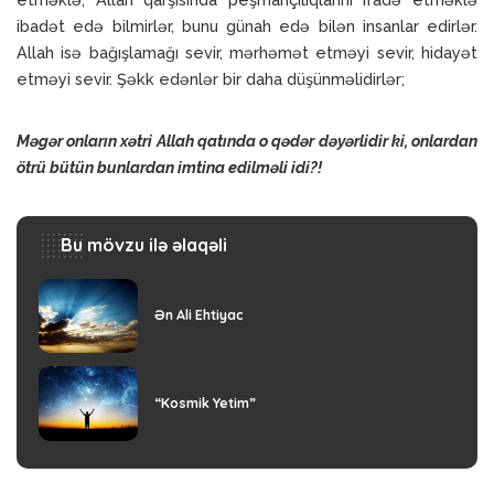
ibadət edə bilmirlər, bunu günah edə bilən insanlar edirlər.
Allah isə bağışlamağı sevir, mərhəmət etməyi sevir, hidayət
etməyi sevir. Şəkk edənlər bir daha düşünməlidirlər;
Məgər onların xətri Allah qatında o qədər dəyərlidir ki, onlardan
ötrü bütün bunlardan imtina edilməli idi?!
Bu mövzu ilə əlaqəli
Ən Ali Ehtiyac
“Kosmik Yetim”