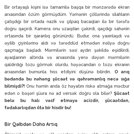
Bir ortayaşlı kişini isə tamamilə başqa bir mənzərədə ekran
arxasından özüm görmüşdüm. Yəmənin çöllərində silahların
çatışdığı bir ortada nazik və çılpaq bacaqları ilə bir tərəfə
doğru qaçırdı. Kamera onu uzaqdan çəkirdi, qaçdığı sahənin
ortasında bir qaranlıq görünürdü. Budur, ona yaxınlaşdı və
əyilib çiyinlərinə aldı və tərəddüd etmədən irəliyə doğru
qaçmağa başladı. Mərmilərin səsi aydın şəkildə eşidilirdi,
ayaqlarının altında və arxasında yerə dəyən mərmilərin
qaldırdığı tozu görmək olurdu, həyəcandan o tozu ekranın
arxasından burnunla hiss etdiyini düşünə bilirdin.
O arıq
bədəndə bu nəhəng şücaət və qəhrəmanlıq necə sığa
bilmişdi?!
Onu həmin anda öz həyatını riskə atmağa məcbur
edən o bəşəri şüura nə ad versək doğru ola bilər?
Şücaət
belə bu halı vəsf etməyə acizdir, şücaətdən,
fədakarlıqdan ötə bir hisdir bu!
Bir Qəlbdən Daha Artıq