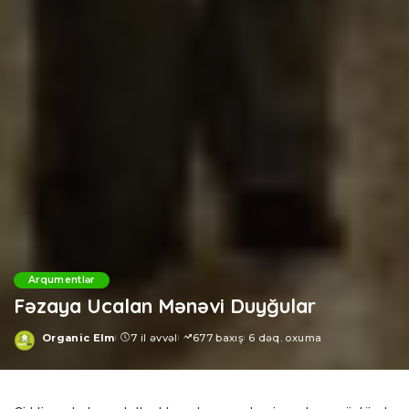
Arqumentlər
Fəzaya Ucalan Mənəvi Duyğular
Organic Elm
7 il əvvəl
677 baxış
6 dəq. oxuma
Posted
by