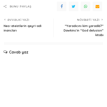
BUNU PAYLAŞ
ƏVVƏLKI YAZI
NÖVBƏTI YAZI
Neo-ateistlərin qeyri-adi
“Yaradıcını kim yaradıb?”
inancları
Dawkins`in “God delusion”
kitabı
Cavab yaz