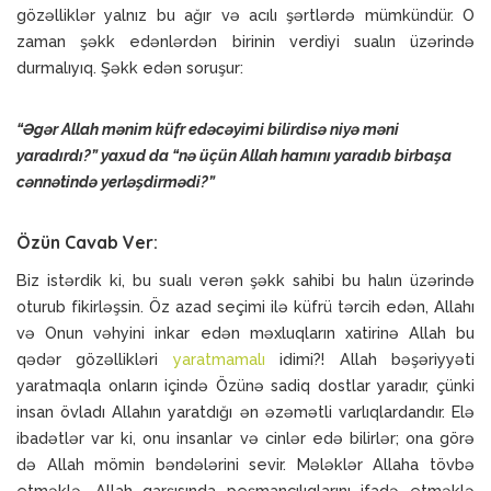
gözəlliklər yalnız bu ağır və acılı şərtlərdə mümkündür. O
zaman şəkk edənlərdən birinin verdiyi sualın üzərində
durmalıyıq. Şəkk edən soruşur:
“Əgər Allah mənim küfr edəcəyimi bilirdisə niyə məni
yaradırdı?” yaxud da “nə üçün Allah hamını yaradıb birbaşa
cənnətində yerləşdirmədi?”
Özün Cavab Ver:
Biz istərdik ki, bu sualı verən şəkk sahibi bu halın üzərində
oturub fikirləşsin. Öz azad seçimi ilə küfrü tərcih edən, Allahı
və Onun vəhyini inkar edən məxluqların xatirinə Allah bu
qədər gözəllikləri
yaratmamalı
idimi?! Allah bəşəriyyəti
yaratmaqla onların içində Özünə sadiq dostlar yaradır, çünki
insan övladı Allahın yaratdığı ən əzəmətli varlıqlardandır. Elə
ibadətlər var ki, onu insanlar və cinlər edə bilirlər; ona görə
də Allah mömin bəndələrini sevir. Mələklər Allaha tövbə
etməklə, Allah qarşısında peşmançılıqlarını ifadə etməklə