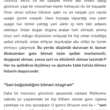
Ölümcül xəstə və əlil uşaqları evinə alıb onlara qayğı
göstərən yaşlı bir müsəlman kişinin hekayəsi də bir başqadır.
Onun sinəsi üstünə tökülən qalın və sıx saqqalı çox sayda
uşağın çiynini oxşayıb. Qara torpağa tapşırdığı ona yaxın
uşağın hər birinin yatdığı yeri əlinin içi kimi bilir, adlarını
xatırlayır. Onları doğan doğma anaları tərk etmişdi, amma
ürəyi sərt olduğu düşünülən ortayaşlı bir kişi onları övladlığa
qəbul etmişdi, onları ehtiyac duyduqları ailə istiliyi ilə təmin
etməyə çalışmışdı.
Bu yerdə düşünüb durursan ki, bunun
öhdəsindən gələ bilmək üçün qəlbin mərhəmətli,
duyğusal olması, yoxsa sərt və dözümlü olması lazımdır?!
Hər nə qəlbdirsə ölçülməz və qiymətə tabe tutula bilməz
hislərin daşıyıcısıdır.
“Səni bağışladığımı bilməni istəyirəm”
Daha bir mənzərə gözümün qarşısında canlanır. Məhkəmə
zalında 50 yaşlarındakı bir kişi ittiham olunan gənc oğlana
yaxınlaşır və onu qucaqlayır. O gəncə titrəyən səsi ilə –
“səni