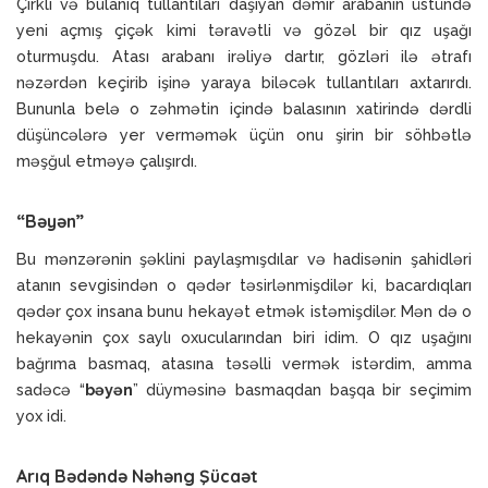
Çirkli və bulanıq tullantıları daşıyan dəmir arabanın üstündə
yeni açmış çiçək kimi təravətli və gözəl bir qız uşağı
oturmuşdu. Atası arabanı irəliyə dartır, gözləri ilə ətrafı
nəzərdən keçirib işinə yaraya biləcək tullantıları axtarırdı.
Bununla belə o zəhmətin içində balasının xatirində dərdli
düşüncələrə yer verməmək üçün onu şirin bir söhbətlə
məşğul etməyə çalışırdı.
“Bəyən”
Bu mənzərənin şəklini paylaşmışdılar və hadisənin şahidləri
atanın sevgisindən o qədər təsirlənmişdilər ki, bacardıqları
qədər çox insana bunu hekayət etmək istəmişdilər. Mən də o
hekayənin çox saylı oxucularından biri idim. O qız uşağını
bağrıma basmaq, atasına təsəlli vermək istərdim, amma
sadəcə “
bəyən
” düyməsinə basmaqdan başqa bir seçimim
yox idi.
Arıq Bədəndə Nəhəng Şücaət